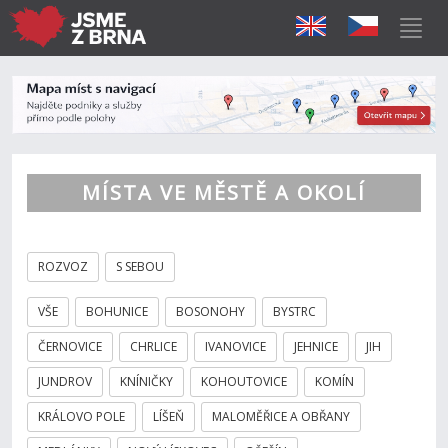
MÍSTA VE MĚSTĚ A OKOLÍ
ROZVOZ
S SEBOU
VŠE
BOHUNICE
BOSONOHY
BYSTRC
ČERNOVICE
CHRLICE
IVANOVICE
JEHNICE
JIH
JUNDROV
KNÍNIČKY
KOHOUTOVICE
KOMÍN
KRÁLOVO POLE
LÍŠEŇ
MALOMĚŘICE A OBŘANY