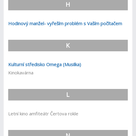
H
Hodinový manžel- vyřeším problém s Vaším počítačem
K
Kulturní středisko Omega (Musilka)
Kinokavárna
L
Letní kino amfiteátr Čertova rokle
N