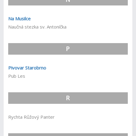
Na Musilce
Naučná stezka sv. Antoníčka
P
Pivovar Starobrno
Pub Les
R
Rychta Růžový Panter