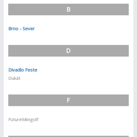
B
Brno - Sever
D
Divadlo Feste
Dukát
F
FutureMinigolf