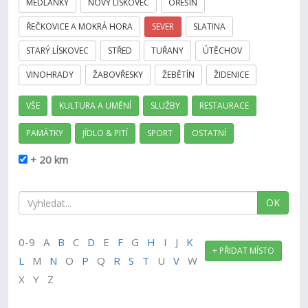
MEDLÁNKY
NOVÝ LÍSKOVEC
OŘEŠÍN
ŘEČKOVICE A MOKRÁ HORA
SEVER
SLATINA
STARÝ LÍSKOVEC
STŘED
TUŘANY
ÚTĚCHOV
VINOHRADY
ŽABOVŘESKY
ŽEBĚTÍN
ŽIDENICE
VŠE
KULTURA A UMĚNÍ
SLUŽBY
RESTAURACE
PAMÁTKY
JÍDLO & PITÍ
SPORT
OSTATNÍ
+ 20 km
OK
0-9 A
B
C
D
E
F
G
H
I J
K
+ PŘIDAT MÍSTO
L
M
N
O
P
Q
R
S
T
U
V
W
X Y Z