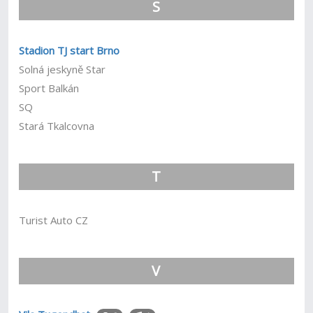
S
Stadion TJ start Brno
Solná jeskyně Star
Sport Balkán
SQ
Stará Tkalcovna
T
Turist Auto CZ
V