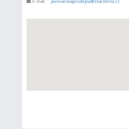
E-mail:
pivovarskaprodejna@starobrno.cz