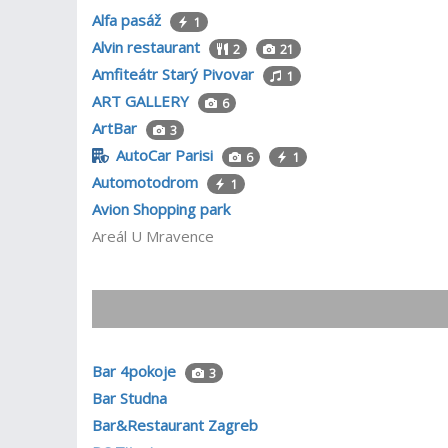
Alfa pasáž
1
Alvin restaurant
2
21
Amfiteátr Starý Pivovar
1
ART GALLERY
6
ArtBar
3
AutoCar Parisi
6
1
Automotodrom
1
Avion Shopping park
Areál U Mravence
Bar 4pokoje
3
Bar Studna
Bar&Restaurant Zagreb