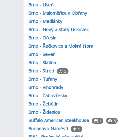
Brno - Líšeň
Brno - Maloměřice a Obřany
Brno - Medlánky
Brno - Nový a Starý Lískovec
Brno - Ořešín
Brno - Řečkovice a Mokrá Hora
Brno - Sever
Brno - Slatina
Brno - Střed
5
Brno - Tuřany
Brno - Vinohrady
Brno - Žabovřesky
Brno - Žebětín
Brno - Židenice
Buffalo American Steakhouse
1
6
Burianovo Náměstí
1
BVV - Brněnské výstaviště