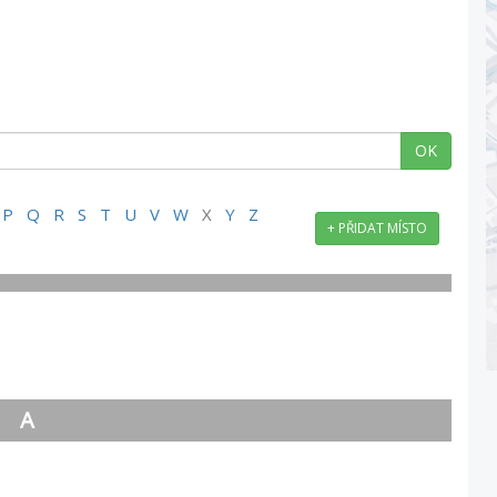
OK
P
Q
R
S
T
U
V
W
X
Y
Z
+ PŘIDAT MÍSTO
A