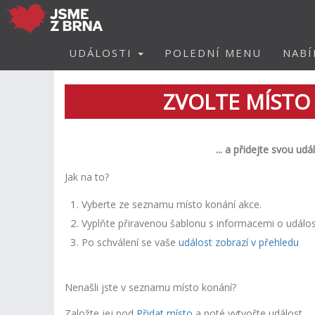
UDÁLOSTI
POLEDNÍ MENU
NABÍ
ZVOLTE MÍSTO
... a p
řidejte svou udá
Jak na to?
Vyberte ze seznamu místo konání akce.
Vyplňte přiravenou šablonu s informacemi o událos
Po schválení se vaše
událost zobrazí v přehledu
Nenašli jste v seznamu místo konání?
Založte jej
pod
Přidat místo
a poté vytvořte událost.