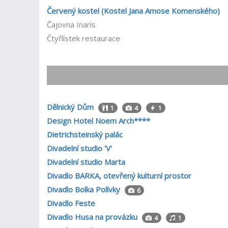
Červený kostel (Kostel Jana Amose Komenského)
Čajovna Inaris
Čtyřlístek restaurace
Dělnický Dům
1
4
1
Design Hotel Noem Arch****
Dietrichsteinský palác
Divadelní studio 'V'
Divadelní studio Marta
Divadlo BARKA, otevřený kulturní prostor
Divadlo Bolka Polívky
6
Divadlo Feste
Divadlo Husa na provázku
4
1