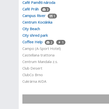
Café Paměti národa
Café Práh
3
Campus River
1
Centrum Kociánka
City Beach
City shred park
Coffee Help
2
1
Campo (A-Sport Hotel)
Castellana trattoria
Centrum Mandala z.s.
Club Desert
ClubCo Brno
Cukrárna AIDA