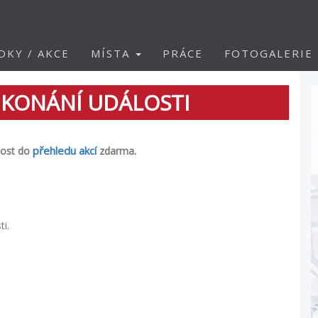
DKY / AKCE
MÍSTA
PRÁCE
FOTOGALERIE
 KONÁNÍ UDÁLOSTI
přehledu akcí
.
lost do
zdarma
ti
.