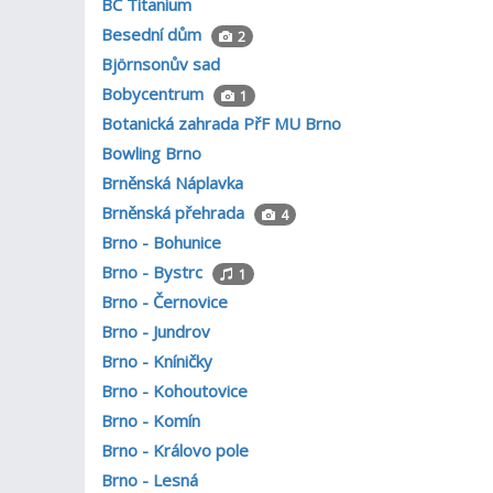
BC Titanium
Besední dům
2
Björnsonův sad
Bobycentrum
1
Botanická zahrada PřF MU Brno
Bowling Brno
Brněnská Náplavka
Brněnská přehrada
4
Brno - Bohunice
Brno - Bystrc
1
Brno - Černovice
Brno - Jundrov
Brno - Kníničky
Brno - Kohoutovice
Brno - Komín
Brno - Královo pole
Brno - Lesná