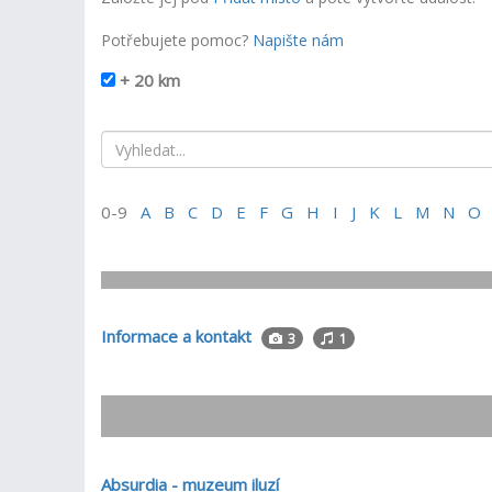
Potřebujete pomoc?
Napište nám
+ 20 km
0-9
A
B
C
D
E
F
G
H
I
J
K
L
M
N
O
Informace a kontakt
3
1
Absurdia - muzeum iluzí