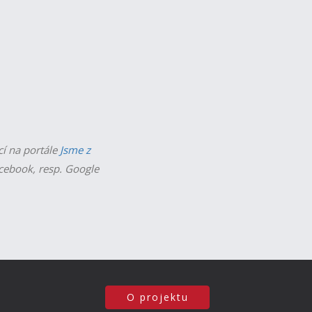
cí na portále
Jsme z
acebook, resp. Google
O projektu