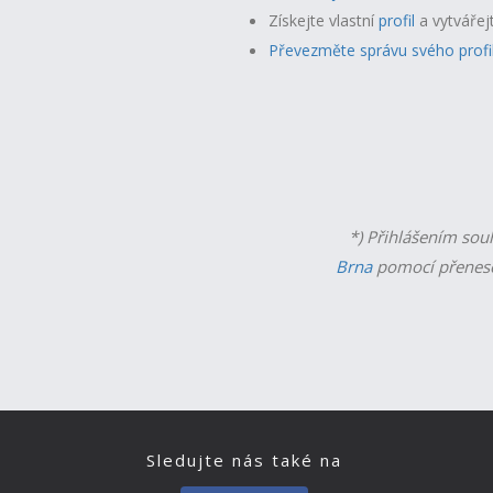
Získejte vlastní
profil
a v
ytvářej
Převezměte správu svého profi
*) Přihlášením sou
Brna
pomocí přenese
Sledujte nás také na