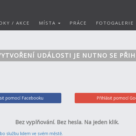
DKY / AKCE
MÍSTA
PRÁCE
FOTOGALERIE
VYTVOŘENÍ UDÁLOSTI JE NUTNO SE PŘIH
ásit pomocí Facebooku
Přihlásit pomocí Go
Bez vyplňování. Bez hesla. Na jeden klik.
ebo službu lidem ve svém městě.