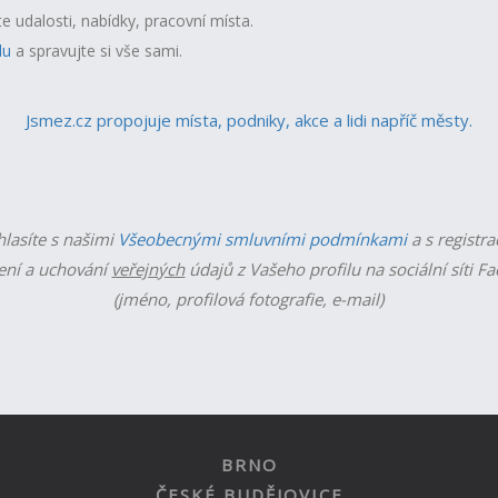
te udalosti, nabídky, pracovní místa.
lu
a spravujte si vše sami.
Jsmez.cz propojuje místa, podniky, akce a lidi napříč městy.
hlasíte s našimi
Všeobecnými smluvními podmínkami
a s registra
ní a uchování
veřejných
údajů z Vašeho profilu na sociální síti F
(jméno, profilová fotografie, e-mail)
BRNO
ČESKÉ BUDĚJOVICE