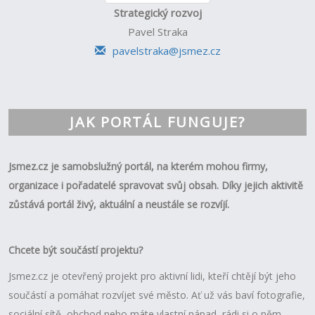
Strategický rozvoj
Pavel Straka
pavelstraka@jsmez.cz
JAK PORTÁL FUNGUJE?
Jsmez.cz je samobslužný portál, na kterém mohou firmy,
organizace i pořadatelé spravovat svůj obsah. Díky jejich aktivitě
zůstává
portál živý, aktuální a neustále se rozvíjí.
Chcete být součástí projektu?
Jsmez.cz je otevřený projekt pro aktivní lidi, kteří chtějí být jeho
součástí a pomáhat rozvíjet své město. Ať už vás baví fotografie,
sociální sítě, obchod nebo máte vlastní nápad, rádi si o něm