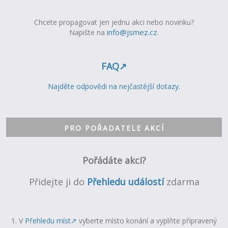
Chcete propagovat jen jednu akci nebo novinku?
info@jsmez.cz
.
Napište na
FAQ↗︎
Najděte odpovědi na nejčastější dotazy.
PRO POŘADATELE AKCÍ
Pořádáte akci?
Přidejte ji do
Přehledu událostí
zdarma
1.
V
Přehledu míst↗︎
vyberte místo
konání
a vyplňte připravený