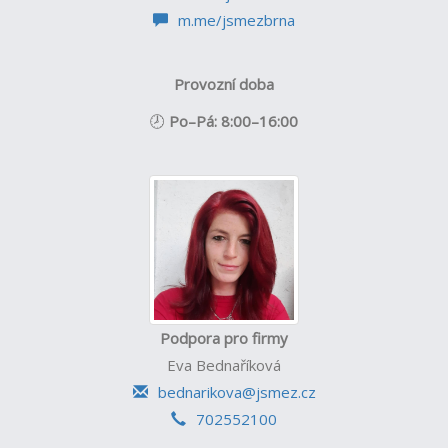
m.me/jsmezbrna
Provozní doba
🕗
Po–Pá: 8:00–16:00
Podpora pro firmy
Eva Bednaříková
bednarikova@jsmez.cz
702552100