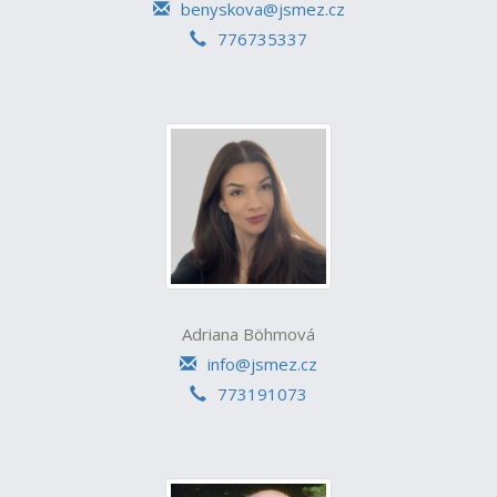
benyskova@jsmez.cz
776735337
Adriana Böhmová
info@jsmez.cz
773191073