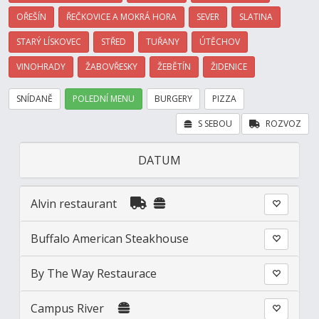
OŘEŠÍN
ŘEČKOVICE A MOKRÁ HORA
SEVER
SLATINA
STARÝ LÍSKOVEC
STŘED
TUŘANY
ÚTĚCHOV
VINOHRADY
ŽABOVŘESKY
ŽEBĚTÍN
ŽIDENICE
SNÍDANĚ
POLEDNÍ MENU
BURGERY
PIZZA
S SEBOU
ROZVOZ
DATUM
Alvin restaurant
Buffalo American Steakhouse
By The Way Restaurace
Campus River