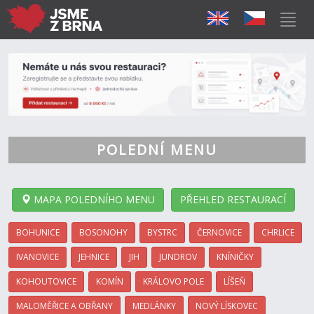
POLEDNÍ MENU
MAPA POLEDNÍHO MENU
PŘEHLED RESTAURACÍ
BOHUNICE
BOSONOHY
BYSTRC
ČERNOVICE
CHRLICE
IVANOVICE
JEHNICE
JIH
JUNDROV
KNÍNIČKY
KOHOUTOVICE
KOMÍN
KRÁLOVO POLE
LÍŠEŇ
MALOMĚŘICE A OBŘANY
MEDLÁNKY
NOVÝ LÍSKOVEC