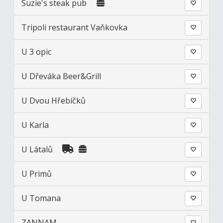
Suzie's steak pub
Tripoli restaurant Vaňkovka
U 3 opic
U Dřeváka Beer&Grill
U Dvou Hřebíčků
U Karla
U Látalů
U Primů
U Tomana
ZANNAM