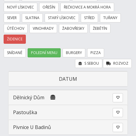
NOVÝ LÍSKOVEC
OŘEŠÍN
ŘEČKOVICE A MOKRÁ HORA
SEVER
SLATINA
STARÝ LÍSKOVEC
STŘED
TUŘANY
ÚTĚCHOV
VINOHRADY
ŽABOVŘESKY
ŽEBĚTÍN
ŽIDENICE
SNÍDANĚ
POLEDNÍ MENU
BURGERY
PIZZA
S SEBOU
ROZVOZ
DATUM
Dělnický Dům
Pastouška
Pivnice U Badinů