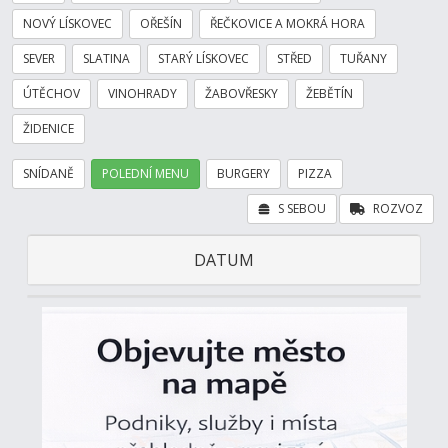
NOVÝ LÍSKOVEC
OŘEŠÍN
ŘEČKOVICE A MOKRÁ HORA
SEVER
SLATINA
STARÝ LÍSKOVEC
STŘED
TUŘANY
ÚTĚCHOV
VINOHRADY
ŽABOVŘESKY
ŽEBĚTÍN
ŽIDENICE
SNÍDANĚ
POLEDNÍ MENU
BURGERY
PIZZA
S SEBOU
ROZVOZ
DATUM