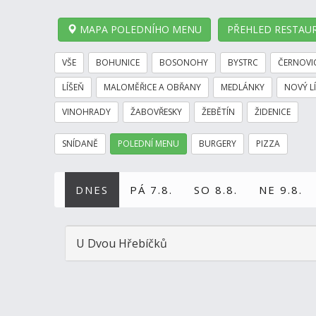
MAPA POLEDNÍHO MENU
PŘEHLED RESTAUR
VŠE
BOHUNICE
BOSONOHY
BYSTRC
ČERNOVI
LÍŠEŇ
MALOMĚŘICE A OBŘANY
MEDLÁNKY
NOVÝ L
VINOHRADY
ŽABOVŘESKY
ŽEBĚTÍN
ŽIDENICE
SNÍDANĚ
POLEDNÍ MENU
BURGERY
PIZZA
DNES
PÁ 7.8.
SO 8.8.
NE 9.8.
U Dvou Hřebíčků