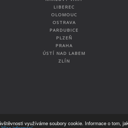
LIBEREC
OLOMOUC
OSTRAVA
PARDUBICE
PLZEŇ
PRAHA
ÚSTÍ NAD LABEM
ZLÍN
Nahoru
návštěvnosti využíváme soubory cookie. Informace o tom, ja
.
Více informací