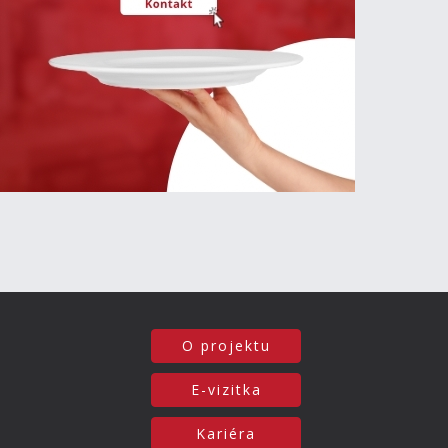
O projektu
E-vizitka
Kariéra