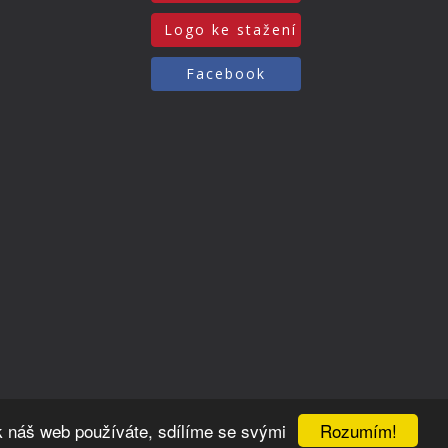
Logo ke stažení
Facebook
Rozumím!
k náš web používáte, sdílíme se svými