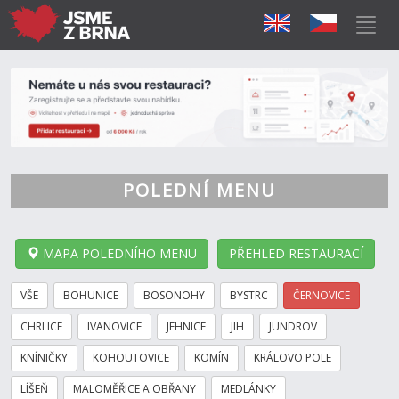
POLEDNÍ MENU
MAPA POLEDNÍHO MENU
PŘEHLED RESTAURACÍ
VŠE
BOHUNICE
BOSONOHY
BYSTRC
ČERNOVICE
CHRLICE
IVANOVICE
JEHNICE
JIH
JUNDROV
KNÍNIČKY
KOHOUTOVICE
KOMÍN
KRÁLOVO POLE
LÍŠEŇ
MALOMĚŘICE A OBŘANY
MEDLÁNKY