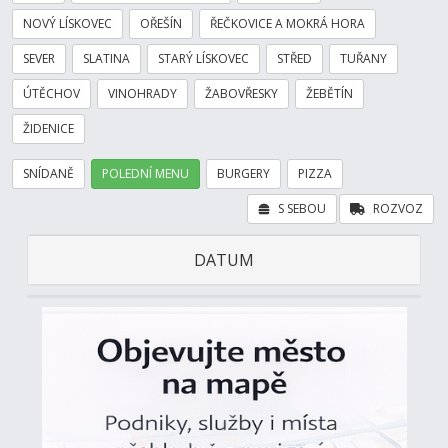
NOVÝ LÍSKOVEC
OŘEŠÍN
ŘEČKOVICE A MOKRÁ HORA
SEVER
SLATINA
STARÝ LÍSKOVEC
STŘED
TUŘANY
ÚTĚCHOV
VINOHRADY
ŽABOVŘESKY
ŽEBĚTÍN
ŽIDENICE
SNÍDANĚ
POLEDNÍ MENU
BURGERY
PIZZA
S SEBOU
ROZVOZ
DATUM