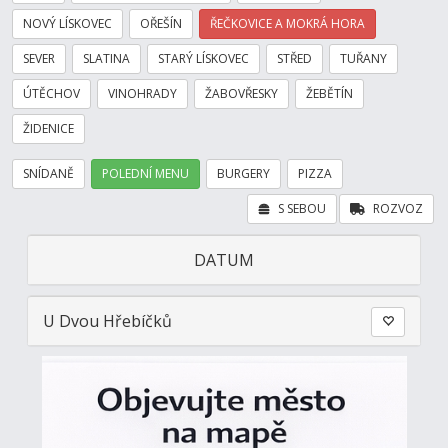
NOVÝ LÍSKOVEC
OŘEŠÍN
ŘEČKOVICE A MOKRÁ HORA
SEVER
SLATINA
STARÝ LÍSKOVEC
STŘED
TUŘANY
ÚTĚCHOV
VINOHRADY
ŽABOVŘESKY
ŽEBĚTÍN
ŽIDENICE
SNÍDANĚ
POLEDNÍ MENU
BURGERY
PIZZA
S SEBOU
ROZVOZ
DATUM
U Dvou Hřebíčků