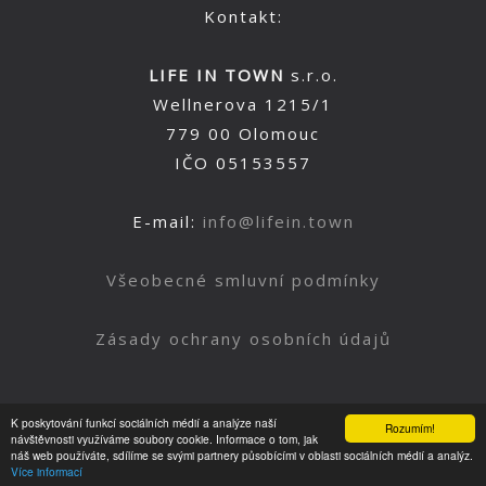
Kontakt:
LIFE IN TOWN
s.r.o.
Wellnerova 1215/1
779 00 Olomouc
IČO 05153557
E-mail:
info@lifein.town
Všeobecné smluvní podmínky
Zásady ochrany osobních údajů
K poskytování funkcí sociálních médií a analýze naší
Rozumím!
Nahoru
návštěvnosti využíváme soubory cookie. Informace o tom, jak
náš web používáte, sdílíme se svými partnery působícími v oblasti sociálních médií a analýz.
Více informací