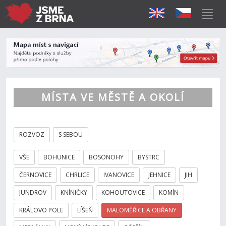
MÍSTA VE MĚSTĚ A OKOLÍ
ROZVOZ
S SEBOU
VŠE
BOHUNICE
BOSONOHY
BYSTRC
ČERNOVICE
CHRLICE
IVANOVICE
JEHNICE
JIH
JUNDROV
KNÍNIČKY
KOHOUTOVICE
KOMÍN
KRÁLOVO POLE
LÍŠEŇ
MALOMĚŘICE A OBŘANY