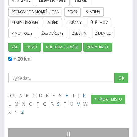
MEDLÁNKY
NOVÝ LÍSKOVEC
OŘEŠÍN
ŘEČKOVICE A MOKRÁ HORA
SEVER
SLATINA
STARÝ LÍSKOVEC
STŘED
TUŘANY
ÚTĚCHOV
VINOHRADY
ŽABOVŘESKY
ŽEBĚTÍN
ŽIDENICE
VŠE
SPORT
KULTURA A UMĚNÍ
RESTAURACE
+ 20 km
OK
0-9 A B C D E F G
H
I J
K
+ PŘIDAT MÍSTO
L M N O P Q R
S
T U
V
W
X Y
Z
H