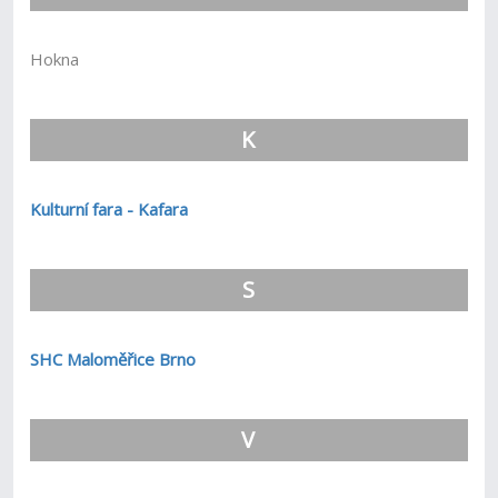
Hokna
K
Kulturní fara - Kafara
S
SHC Maloměřice Brno
V