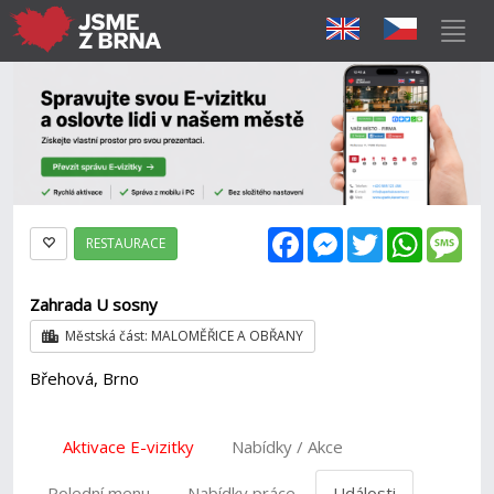
Facebook
Messenger
Twitter
WhatsAp
Mes
RESTAURACE
Zahrada U sosny
Městská část: MALOMĚŘICE A OBŘANY
Břehová, Brno
Aktivace E-vizitky
Nabídky / Akce
Polední menu
Nabídky práce
Události