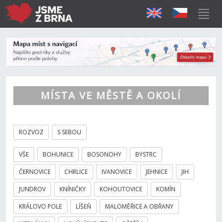
MÍSTA VE MĚSTĚ A OKOLÍ
ROZVOZ
S SEBOU
VŠE
BOHUNICE
BOSONOHY
BYSTRC
ČERNOVICE
CHRLICE
IVANOVICE
JEHNICE
JIH
JUNDROV
KNÍNIČKY
KOHOUTOVICE
KOMÍN
KRÁLOVO POLE
LÍŠEŇ
MALOMĚŘICE A OBŘANY