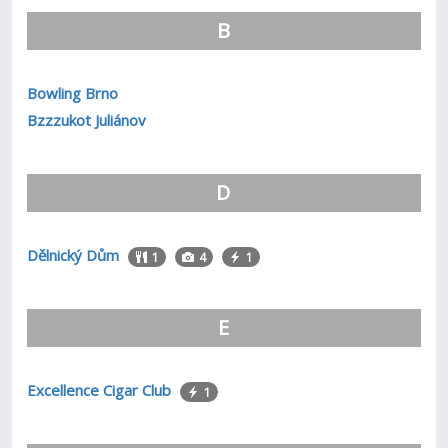
B
Bowling Brno
Bzzzukot Juliánov
D
Dělnický Dům
1
4
1
E
Excellence Cigar Club
1