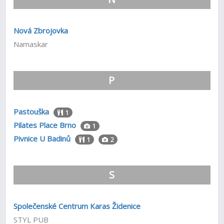
Nová Zbrojovka
Namaskar
P
Pastouška
1
Pilates Place Brno
1
Pivnice U Badinů
1
2
S
Společenské Centrum Karas Židenice
STYL PUB