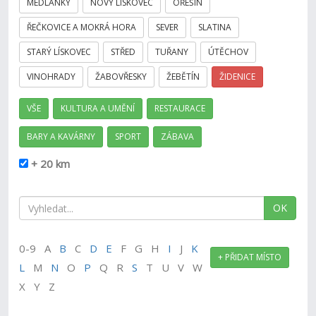
MEDLÁNKY
NOVÝ LÍSKOVEC
OŘEŠÍN
ŘEČKOVICE A MOKRÁ HORA
SEVER
SLATINA
STARÝ LÍSKOVEC
STŘED
TUŘANY
ÚTĚCHOV
VINOHRADY
ŽABOVŘESKY
ŽEBĚTÍN
ŽIDENICE
VŠE
KULTURA A UMĚNÍ
RESTAURACE
BARY A KAVÁRNY
SPORT
ZÁBAVA
+ 20 km
OK
0-9 A
B
C
D
E
F G H
I
J
K
+ PŘIDAT MÍSTO
L
M
N
O
P
Q R
S
T U V W
X Y Z