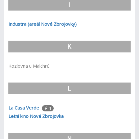
I
Industra (areál Nové Zbrojovky)
K
Kozlovna u Malchrů
L
La Casa Verde
1
Letní kino Nová Zbrojovka
N