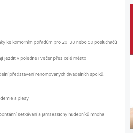
alonky ke komorním pořadům pro 20, 30 nebo 50 posluchačů
í jezdit v poledne i večer přes celé město
vadelní představení renomovaných divadelních spolků,
ademie a plesy
, spontánní setkávání a jamsessiony hudebníků mnoha