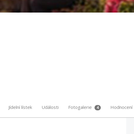
Jídelní lístek
Události
Fotogalerie
Hodnocení
4