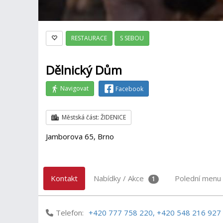
RESTAURACE
S SEBOU
Dělnický Dům
Navigovat
Facebook
Městská část: ŽIDENICE
Jamborova 65, Brno
Kontakt
Nabídky / Akce
Polední menu
1
Telefon:
+420 777 758 220, +420 548 216 927