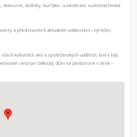
, slunovrat, dožínky, burčáko- a vinobraní, svatomartinská
oncerty a představení k aktuálním událostem i výročím,
všech kulturních akcí a společenských událostí, který kdy
polečenské centrum Dělnický dům na Jamborové v Brně –