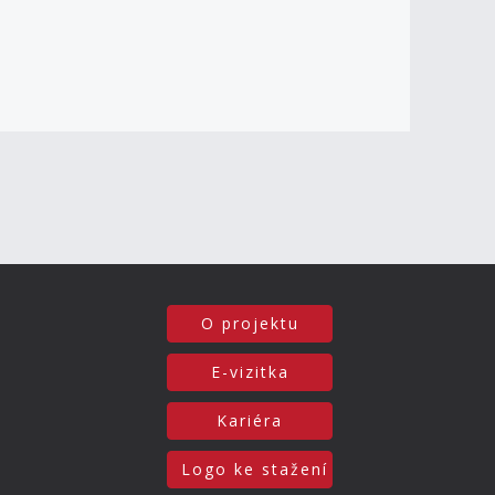
O projektu
E-vizitka
Kariéra
Logo ke stažení