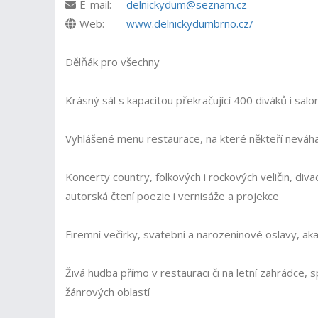
E-mail:
delnickydum@seznam.cz
Web:
www.delnickydumbrno.cz/
Dělňák pro všechny
Krásný sál s kapacitou překračující 400 diváků i s
Vyhlášené menu restaurace, na které někteří neváhaj
Koncerty country, folkových i rockových veličin, di
autorská čtení poezie i vernisáže a projekce
Firemní večírky, svatební a narozeninové oslavy, ak
Živá hudba přímo v restauraci či na letní zahrádce
žánrových oblastí