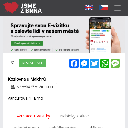
Facebook
Messenger
Twitter
WhatsAp
Mes
RESTAURACE
Kozlovna u Malchrů
Městská část: ŽIDENICE
vancurova 1, Brno
Aktivace E-vizitky
Nabídky / Akce
Polední menu
Nabídky práce
Události