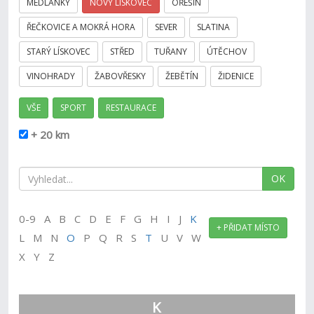
MEDLÁNKY
NOVÝ LÍSKOVEC
OŘEŠÍN
ŘEČKOVICE A MOKRÁ HORA
SEVER
SLATINA
STARÝ LÍSKOVEC
STŘED
TUŘANY
ÚTĚCHOV
VINOHRADY
ŽABOVŘESKY
ŽEBĚTÍN
ŽIDENICE
VŠE
SPORT
RESTAURACE
+ 20 km
OK
0-9 A B C D E F G H I J
K
+ PŘIDAT MÍSTO
L M N
O
P Q R S
T
U V W
X Y Z
K