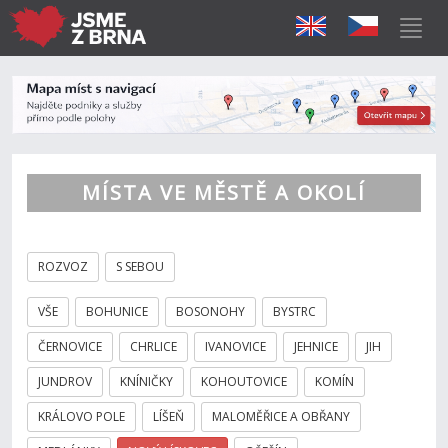
MÍSTA VE MĚSTĚ A OKOLÍ
ROZVOZ
S SEBOU
VŠE
BOHUNICE
BOSONOHY
BYSTRC
ČERNOVICE
CHRLICE
IVANOVICE
JEHNICE
JIH
JUNDROV
KNÍNIČKY
KOHOUTOVICE
KOMÍN
KRÁLOVO POLE
LÍŠEŇ
MALOMĚŘICE A OBŘANY