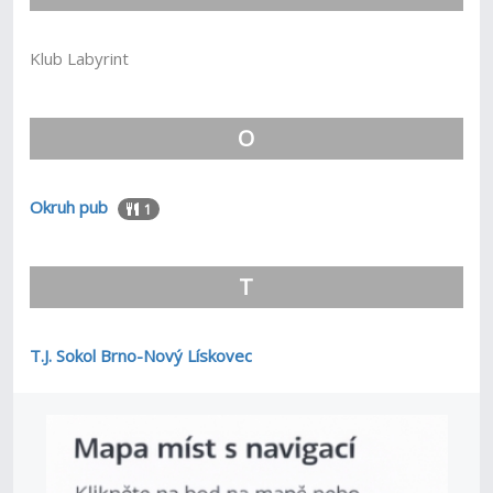
Klub Labyrint
O
Okruh pub
1
T
T.J. Sokol Brno-Nový Lískovec