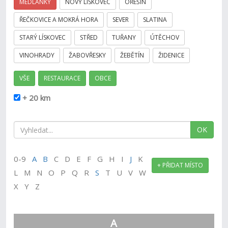
MEDLÁNKY
NOVÝ LÍSKOVEC
OŘEŠÍN
ŘEČKOVICE A MOKRÁ HORA
SEVER
SLATINA
STARÝ LÍSKOVEC
STŘED
TUŘANY
ÚTĚCHOV
VINOHRADY
ŽABOVŘESKY
ŽEBĚTÍN
ŽIDENICE
VŠE
RESTAURACE
OBCE
+ 20 km
OK
0-9
A
B
C D E F G H I
J
K
+ PŘIDAT MÍSTO
L M N O P Q R
S
T U V W
X Y Z
A