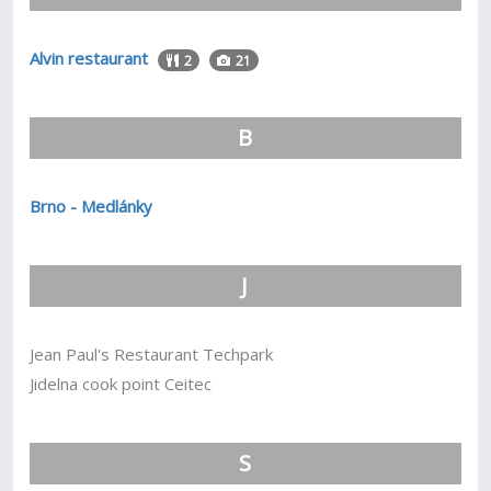
Alvin restaurant
2
21
B
Brno - Medlánky
J
Jean Paul's Restaurant Techpark
Jidelna cook point Ceitec
S