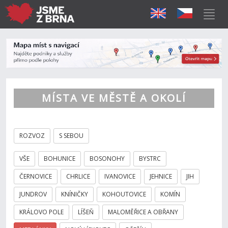
MÍSTA VE MĚSTĚ A OKOLÍ
ROZVOZ
S SEBOU
VŠE
BOHUNICE
BOSONOHY
BYSTRC
ČERNOVICE
CHRLICE
IVANOVICE
JEHNICE
JIH
JUNDROV
KNÍNIČKY
KOHOUTOVICE
KOMÍN
KRÁLOVO POLE
LÍŠEŇ
MALOMĚŘICE A OBŘANY