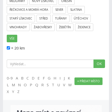
MEDLÁNKY
NOVÝ LÍSKOVEC
OŘEŠÍN
ŘEČKOVICE A MOKRÁ HORA
SEVER
SLATINA
STARÝ LÍSKOVEC
STŘED
TUŘANY
ÚTĚCHOV
VINOHRADY
ŽABOVŘESKY
ŽEBĚTÍN
ŽIDENICE
VŠE
+ 20 km
OK
0-9 A B C D E F G H I J K
+ PŘIDAT MÍSTO
L M N O P Q R S T U V W
X Y Z