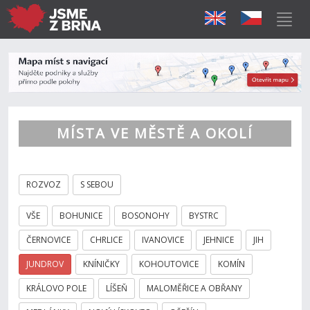
MÍSTA VE MĚSTĚ A OKOLÍ
ROZVOZ
S SEBOU
VŠE
BOHUNICE
BOSONOHY
BYSTRC
ČERNOVICE
CHRLICE
IVANOVICE
JEHNICE
JIH
JUNDROV
KNÍNIČKY
KOHOUTOVICE
KOMÍN
KRÁLOVO POLE
LÍŠEŇ
MALOMĚŘICE A OBŘANY