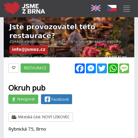
Facebook
Messenger
Twitter
WhatsAp
Mes
RESTAURACE
Okruh pub
Navigovat
Facebook
Městská část: NOVÝ LÍSKOVEC
Rybnická 75, Brno