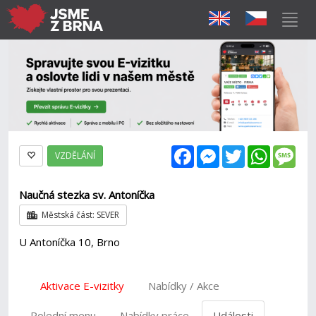
Facebook
Messenger
Twitter
WhatsAp
Mes
VZDĚLÁNÍ
Naučná stezka sv. Antoníčka
Městská část: SEVER
U Antoníčka 10, Brno
Aktivace E-vizitky
Nabídky / Akce
Polední menu
Nabídky práce
Události