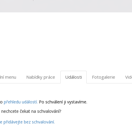
dní menu
Nabídky práce
Události
Fotogalerie
Vi
do
přehledu událostí.
Po schválení ji vystavíme.
 nechcete čekat na schvalování?
 přidávejte bez schvalování.