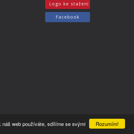
Logo ke stažení
Facebook
Rozumím!
k náš web používáte, sdílíme se svými