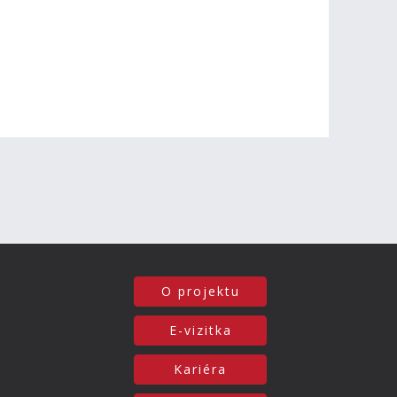
O projektu
E-vizitka
Kariéra