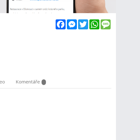
Facebook
Messenger
Twitter
WhatsApp
Message
deo
Komentáře