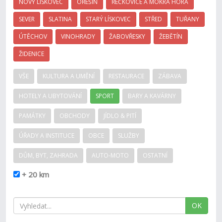
NOVÝ LÍSKOVEC
OŘEŠÍN
ŘEČKOVICE A MOKRÁ HORA
SEVER
SLATINA
STARÝ LÍSKOVEC
STŘED
TUŘANY
ÚTĚCHOV
VINOHRADY
ŽABOVŘESKY
ŽEBĚTÍN
ŽIDENICE
VŠE
KULTURA A UMĚNÍ
RESTAURACE
ZÁBAVA
HOTELY A UBYTOVÁNÍ
SPORT
BARY A KAVÁRNY
PAMÁTKY
OBCHODY
JÍDLO & PITÍ
ÚŘADY A INSTITUCE
OBCE
SLUŽBY
DŮM, BYT, ZAHRADA
AUTO-MOTO
OSTATNÍ
+ 20 km
OK