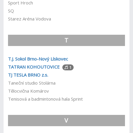
Sport Hroch
SQ
Starez Aréna Vodova
T
T.J. Sokol Brno-Nový Lískovec
TATRAN KOHOUTOVICE
1
TJ TESLA BRNO z.s.
Taneční studio Stolárna
Tělocvična Komárov
Tenisová a badmintonová hala Sprint
V