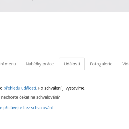
dní menu
Nabídky práce
Události
Fotogalerie
Vi
do
přehledu událostí.
Po schválení ji vystavíme.
 nechcete čekat na schvalování?
 přidávejte bez schvalování.