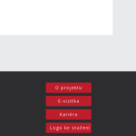
O projektu
E-vizitka
Kariéra
Logo ke stažení