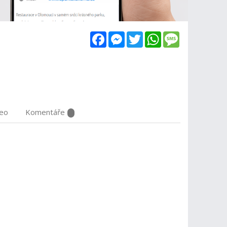
Facebook
Messenger
Twitter
WhatsApp
Message
deo
Komentáře