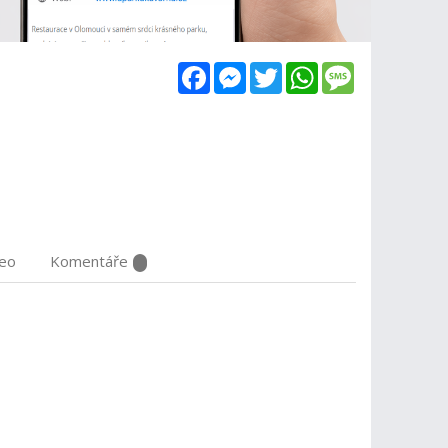
Facebook
Messenger
Twitter
WhatsApp
Message
deo
Komentáře