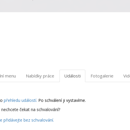
dní menu
Nabídky práce
Události
Fotogalerie
Vi
do
přehledu událostí.
Po schválení ji vystavíme.
 nechcete čekat na schvalování?
 přidávejte bez schvalování.