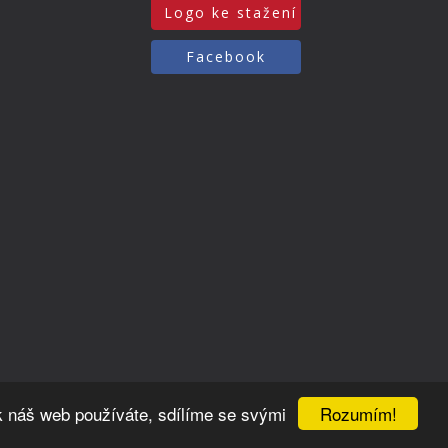
Logo ke stažení
Facebook
Rozumím!
k náš web používáte, sdílíme se svými