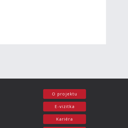
O projektu
E-vizitka
Kariéra