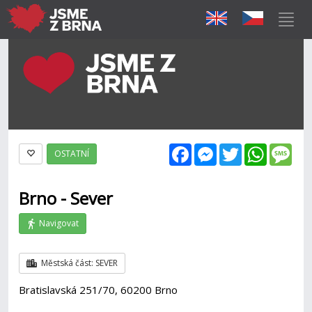
Facebook
Messenger
Twitter
WhatsAp
Mes
OSTATNÍ
Brno - Sever
Navigovat
Městská část: SEVER
Bratislavská 251/70, 60200 Brno