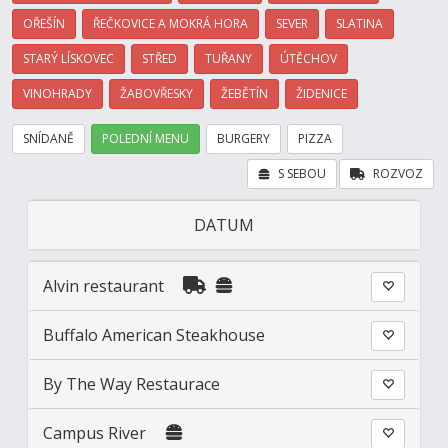
OŘEŠÍN
ŘEČKOVICE A MOKRÁ HORA
SEVER
SLATINA
STARÝ LÍSKOVEC
STŘED
TUŘANY
ÚTĚCHOV
VINOHRADY
ŽABOVŘESKY
ŽEBĚTÍN
ŽIDENICE
SNÍDANĚ
POLEDNÍ MENU
BURGERY
PIZZA
S SEBOU
ROZVOZ
DATUM
Alvin restaurant
Buffalo American Steakhouse
By The Way Restaurace
Campus River