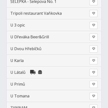
ŠELEPKA - Šelepova No. 1
Tripoli restaurant Vaňkovka
U 3 opic
U Dřeváka Beer&Grill
U Dvou Hřebíčků
U Karla
U Látalů
U Primů
U Tomana
ZANNAM