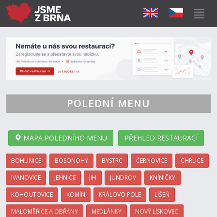
POLEDNÍ MENU
MAPA POLEDNÍHO MENU
PŘEHLED RESTAURACÍ
BOHUNICE
BOSONOHY
BYSTRC
ČERNOVICE
CHRLICE
IVANOVICE
JEHNICE
JIH
JUNDROV
KNÍNIČKY
KOHOUTOVICE
KOMÍN
KRÁLOVO POLE
LÍŠEŇ
MALOMĚŘICE A OBŘANY
MEDLÁNKY
NOVÝ LÍSKOVEC