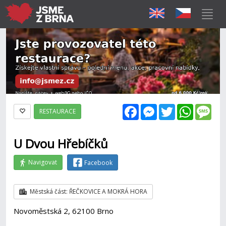
Facebook
Messenger
Twitter
WhatsAp
Mes
RESTAURACE
U Dvou Hřebíčků
Navigovat
Facebook
Městská část: ŘEČKOVICE A MOKRÁ HORA
Novoměstská 2, 62100 Brno