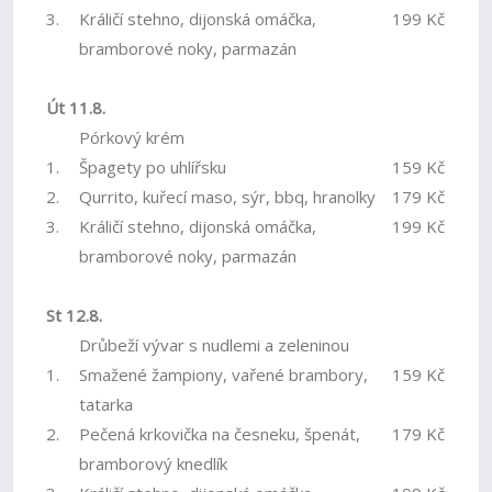
3.
Králičí stehno, dijonská omáčka,
199 Kč
bramborové noky, parmazán
Út 11.8.
Pórkový krém
1.
Špagety po uhlířsku
159 Kč
2.
Qurrito, kuřecí maso, sýr, bbq, hranolky
179 Kč
3.
Králičí stehno, dijonská omáčka,
199 Kč
bramborové noky, parmazán
St 12.8.
Drůbeží vývar s nudlemi a zeleninou
1.
Smažené žampiony, vařené brambory,
159 Kč
tatarka
2.
Pečená krkovička na česneku, špenát,
179 Kč
bramborový knedlík