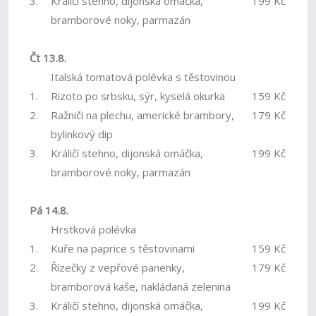
3.
Králičí stehno, dijonská omáčka,
199 Kč
bramborové noky, parmazán
Čt 13.8.
Italská tomatová polévka s těstovinou
1.
Rizoto po srbsku, sýr, kyselá okurka
159 Kč
2.
Ražniči na plechu, americké brambory,
179 Kč
bylinkový dip
3.
Králičí stehno, dijonská omáčka,
199 Kč
bramborové noky, parmazán
Pá 14.8.
Hrstková polévka
1.
Kuře na paprice s těstovinami
159 Kč
2.
Řízečky z vepřové panenky,
179 Kč
bramborová kaše, nakládaná zelenina
3.
Králičí stehno, dijonská omáčka,
199 Kč