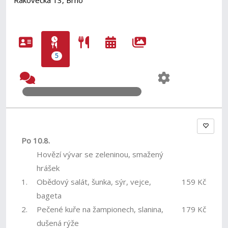
Rakovecká 13, Brno
5
Po 10.8.
Hovězí vývar se zeleninou, smažený
hrášek
1.
Obědový salát, šunka, sýr, vejce,
159 Kč
bageta
2.
Pečené kuře na žampionech, slanina,
179 Kč
dušená rýže