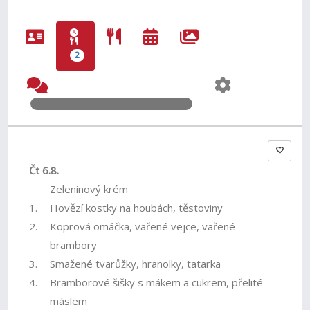
2
Čt 6.8.
Zeleninový krém
1.
Hovězí kostky na houbách, těstoviny
2.
Koprová omáčka, vařené vejce, vařené
brambory
3.
Smažené tvarůžky, hranolky, tatarka
4.
Bramborové šišky s mákem a cukrem, přelité
máslem