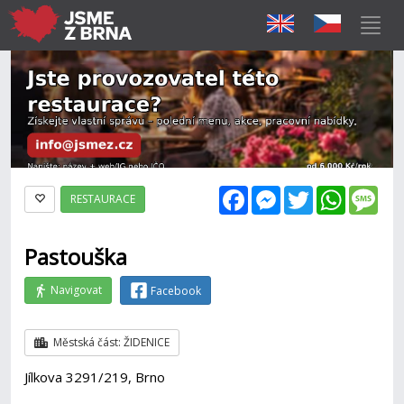
Facebook
Messenger
Twitter
WhatsAp
Mes
RESTAURACE
Pastouška
Navigovat
Facebook
Městská část: ŽIDENICE
Jílkova 3291/219, Brno