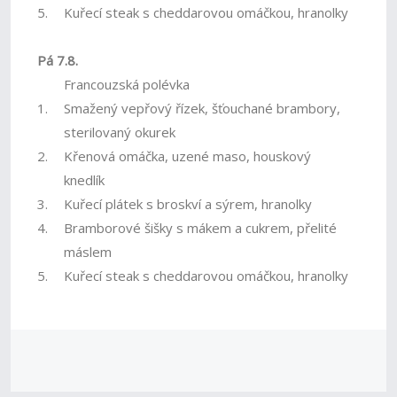
5.
Kuřecí steak s cheddarovou omáčkou, hranolky
Pá 7.8.
Francouzská polévka
1.
Smažený vepřový řízek, šťouchané brambory,
sterilovaný okurek
2.
Křenová omáčka, uzené maso, houskový
knedlík
3.
Kuřecí plátek s broskví a sýrem, hranolky
4.
Bramborové šišky s mákem a cukrem, přelité
máslem
5.
Kuřecí steak s cheddarovou omáčkou, hranolky