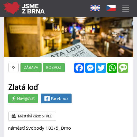
Facebook
Messenger
Twitter
WhatsAp
Mes
ZÁBAVA
ROZVOZ
Zlatá loď
Navigovat
Facebook
Městská část: STŘED
náměstí Svobody 103/5, Brno