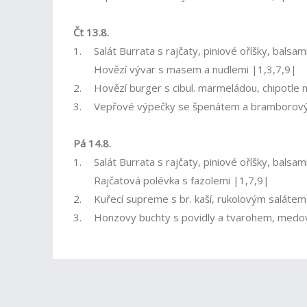
Čt 13.8.
1.
Salát Burrata s rajčaty, piniové oříšky, bals
Hovězí vývar s masem a nudlemi |1,3,7,9|
2.
Hovězí burger s cibul. marmeládou, chipotle 
3.
Vepřové výpečky se špenátem a bramborovým
Pá 14.8.
1.
Salát Burrata s rajčaty, piniové oříšky, bals
Rajčatová polévka s fazolemi |1,7,9|
2.
Kuřecí supreme s br. kaší, rukolovým salát
3.
Honzovy buchty s povidly a tvarohem, medo