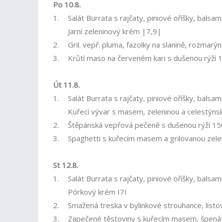
Po 10.8.
1.
Salát Burrata s rajčaty, piniové oříšky, bals
Jarní zeleninový krém |7,9|
2.
Gril. vepř. pluma, fazolky na slanině, rozmar
3.
Krůtí maso na červeném kari s dušenou rýží 
Út 11.8.
1.
Salát Burrata s rajčaty, piniové oříšky, bals
Kuřecí vývar s masem, zeleninou a celestýns
2.
Štěpánská vepřová pečeně s dušenou rýží 15
3.
Spaghetti s kuřecím masem a grilovanou zele
St 12.8.
1.
Salát Burrata s rajčaty, piniové oříšky, bals
Pórkový krém I7I
2.
Smažená treska v bylinkové strouhance, listov
3.
Zapečené těstoviny s kuřecím masem, špená