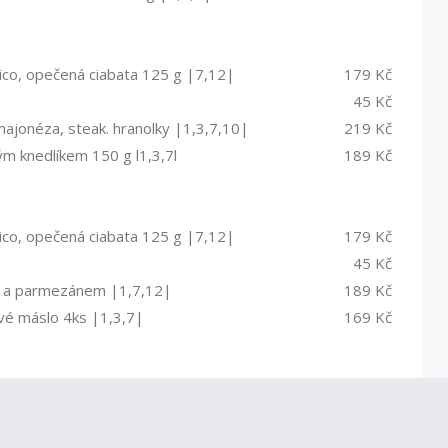
amico, opečená ciabata 125 g |7,12|
179 Kč
45 Kč
majonéza, steak. hranolky |1,3,7,10|
219 Kč
 knedlíkem 150 g l1,3,7l
189 Kč
amico, opečená ciabata 125 g |7,12|
179 Kč
45 Kč
em a parmezánem |1,7,12|
189 Kč
vé máslo 4ks |1,3,7|
169 Kč