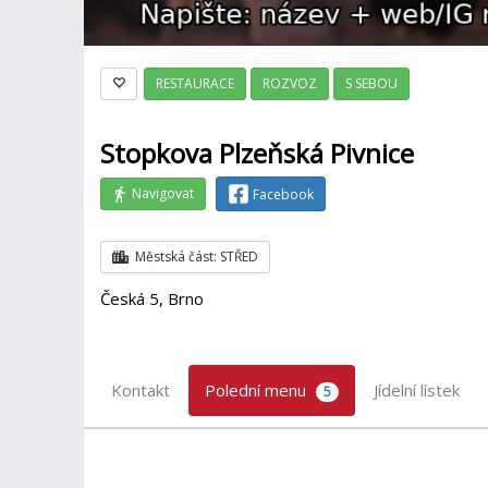
RESTAURACE
ROZVOZ
S SEBOU
Stopkova Plzeňská Pivnice
Navigovat
Facebook
Městská část: STŘED
Česká 5, Brno
Kontakt
Polední menu
Jídelní lístek
5