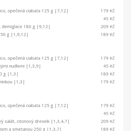
amico, opečená ciabata 125 g |7,12|
179 Kč
45 Kč
ýn. demiglace 180 g |9,12|
209 Kč
150 g |1,9,12|
189 Kč
amico, opečená ciabata 125 g |7,12|
179 Kč
kými nudlemi |1,3,9|
45 Kč
0 g |1,3|
189 Kč
ninkou |1,3|
179 Kč
amico, opečená ciabata 125 g |7,12|
179 Kč
45 Kč
ý salát, citonový dresink |1,3,4,7|
209 Kč
tem a smetanou 250 g |1,3,7|
189 Kč