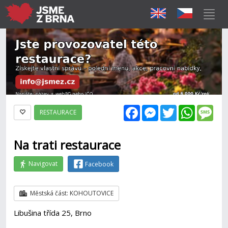
Facebook
Messenger
Twitter
WhatsAp
Mes
RESTAURACE
Na trati restaurace
Navigovat
Facebook
Městská část: KOHOUTOVICE
Libušina třída 25, Brno