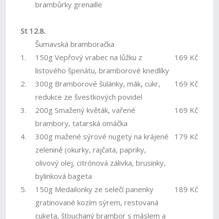
brambůrky grenaille
St 12.8.
Šumavská bramboračka
1.
150g Vepřový vrabec na lůžku z
169 Kč
listového špenátu, bramborové knedlíky
2.
300g Bramborové šulánky, mák, cukr,
169 Kč
redukce ze švestkových povidel
3.
200g Smažený květák, vařené
169 Kč
brambory, tatarská omáčka
4.
300g mažené sýrové nugety na krájené
179 Kč
zelenině (okurky, rajčata, papriky,
olivový olej, citrónová zálivka, brusinky,
bylinková bageta
5.
150g Medailonky ze selečí panenky
189 Kč
gratinované kozím sýrem, restovaná
cuketa, šťouchaný brambor s máslem a