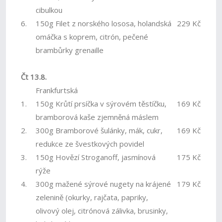
cibulkou
6.
150g Filet z norského lososa, holandská
229 Kč
omáčka s koprem, citrón, pečené
brambůrky grenaille
Čt 13.8.
Frankfurtská
1.
150g Krůtí prsíčka v sýrovém těstíčku,
169 Kč
bramborová kaše zjemněná máslem
2.
300g Bramborové šulánky, mák, cukr,
169 Kč
redukce ze švestkových povidel
3.
150g Hovězí Stroganoff, jasmínová
175 Kč
rýže
4.
300g mažené sýrové nugety na krájené
179 Kč
zelenině (okurky, rajčata, papriky,
olivový olej, citrónová zálivka, brusinky,