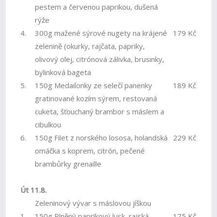
pestem a červenou paprikou, dušená
rýže
4.
300g mažené sýrové nugety na krájené
179 Kč
zelenině (okurky, rajčata, papriky,
olivový olej, citrónová zálivka, brusinky,
bylinková bageta
5.
150g Medailonky ze selečí panenky
189 Kč
gratinované kozím sýrem, restovaná
cuketa, šťouchaný brambor s máslem a
cibulkou
6.
150g Filet z norského lososa, holandská
229 Kč
omáčka s koprem, citrón, pečené
brambůrky grenaille
Út 11.8.
Zeleninový vývar s máslovou jíškou
1.
150g Plněný paprikový lusk, rajská
175 Kč