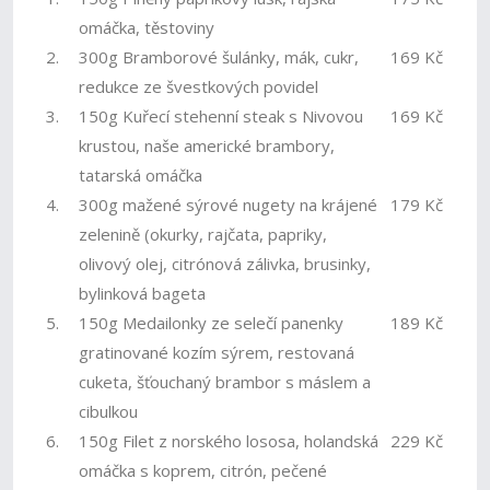
omáčka, těstoviny
2.
300g Bramborové šulánky, mák, cukr,
169 Kč
redukce ze švestkových povidel
3.
150g Kuřecí stehenní steak s Nivovou
169 Kč
krustou, naše americké brambory,
tatarská omáčka
4.
300g mažené sýrové nugety na krájené
179 Kč
zelenině (okurky, rajčata, papriky,
olivový olej, citrónová zálivka, brusinky,
bylinková bageta
5.
150g Medailonky ze selečí panenky
189 Kč
gratinované kozím sýrem, restovaná
cuketa, šťouchaný brambor s máslem a
cibulkou
6.
150g Filet z norského lososa, holandská
229 Kč
omáčka s koprem, citrón, pečené