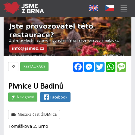
Facebook
Messenger
Twitter
WhatsAp
Mes
RESTAURACE
Pivnice U Badinů
Navigovat
Facebook
Městská část: ŽIDENICE
Tomáškova 2, Brno