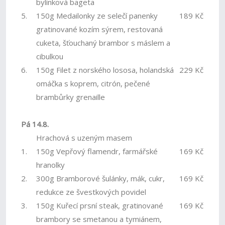
bylinková bageta
5.
150g Medailonky ze selečí panenky
189 Kč
gratinované kozím sýrem, restovaná
cuketa, šťouchaný brambor s máslem a
cibulkou
6.
150g Filet z norského lososa, holandská
229 Kč
omáčka s koprem, citrón, pečené
brambůrky grenaille
Pá 14.8.
Hrachová s uzeným masem
1.
150g Vepřový flamendr, farmářské
169 Kč
hranolky
2.
300g Bramborové šulánky, mák, cukr,
169 Kč
redukce ze švestkových povidel
3.
150g Kuřecí prsní steak, gratinované
169 Kč
brambory se smetanou a tymiánem,