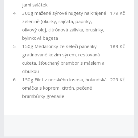
jarní salátek
4.
300g mažené sýrové nugety na krájené
179 Kč
zelenině (okurky, rajčata, papriky,
olivový olej, citrónová zálivka, brusinky,
bylinková bageta
5.
150g Medailonky ze selečí panenky
189 Kč
gratinované kozím sýrem, restovaná
cuketa, šťouchaný brambor s máslem a
cibulkou
6.
150g Filet z norského lososa, holandská
229 Kč
omáčka s koprem, citrón, pečené
brambůrky grenaille