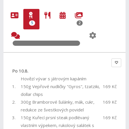
5
2
Po 10.8.
Hovězí vývar s játrovým kapáním
1.
150g Vepřové nudličky "Gyros", tzatziki,
169 Kč
dollar chips
2.
300g Bramborové šulánky, mák, cukr,
169 Kč
redukce ze švestkových povidel
3.
150g Kuřecí prsní steak podlévaný
169 Kč
vlastním výpekem, rukolový salátek s