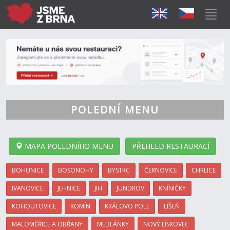
POLEDNÍ MENU
MAPA POLEDNÍHO MENU
PŘEHLED RESTAURACÍ
BOHUNICE
BOSONOHY
BYSTRC
ČERNOVICE
CHRLICE
IVANOVICE
JEHNICE
JIH
JUNDROV
KNÍNIČKY
KOHOUTOVICE
KOMÍN
KRÁLOVO POLE
LÍŠEŇ
MALOMĚŘICE A OBŘANY
MEDLÁNKY
NOVÝ LÍSKOVEC