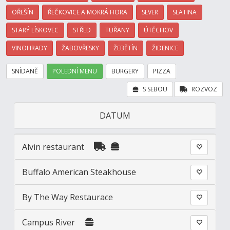
OŘEŠÍN
ŘEČKOVICE A MOKRÁ HORA
SEVER
SLATINA
STARÝ LÍSKOVEC
STŘED
TUŘANY
ÚTĚCHOV
VINOHRADY
ŽABOVŘESKY
ŽEBĚTÍN
ŽIDENICE
SNÍDANĚ
POLEDNÍ MENU
BURGERY
PIZZA
S SEBOU
ROZVOZ
DATUM
Alvin restaurant
Buffalo American Steakhouse
By The Way Restaurace
Campus River