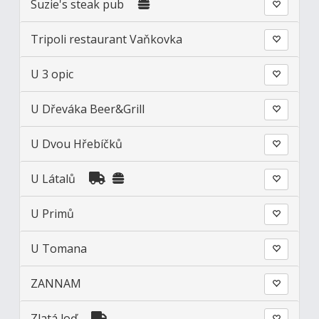
Suzie's steak pub
Tripoli restaurant Vaňkovka
U 3 opic
U Dřeváka Beer&Grill
U Dvou Hřebíčků
U Látalů
U Primů
U Tomana
ZANNAM
Zlatá loď