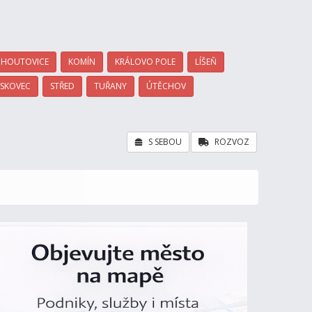
HOUTOVICE
KOMÍN
KRÁLOVO POLE
LÍŠEŇ
ÍSKOVEC
STŘED
TUŘANY
ÚTĚCHOV
S SEBOU
ROZVOZ