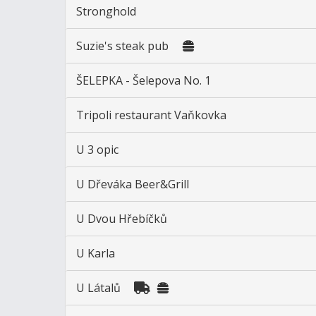
Stronghold
Suzie's steak pub
ŠELEPKA - Šelepova No. 1
Tripoli restaurant Vaňkovka
U 3 opic
U Dřeváka Beer&Grill
U Dvou Hřebíčků
U Karla
U Látalů