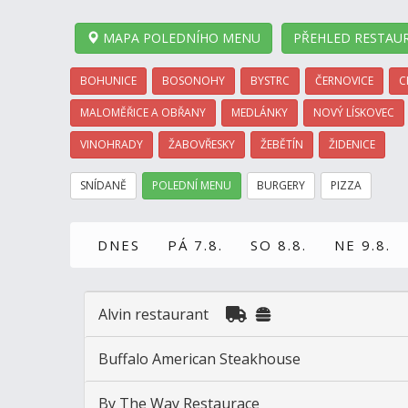
MAPA POLEDNÍHO MENU
PŘEHLED RESTAUR
BOHUNICE
BOSONOHY
BYSTRC
ČERNOVICE
C
MALOMĚŘICE A OBŘANY
MEDLÁNKY
NOVÝ LÍSKOVEC
VINOHRADY
ŽABOVŘESKY
ŽEBĚTÍN
ŽIDENICE
SNÍDANĚ
POLEDNÍ MENU
BURGERY
PIZZA
DNES
PÁ 7.8.
SO 8.8.
NE 9.8.
Alvin restaurant
Buffalo American Steakhouse
By The Way Restaurace