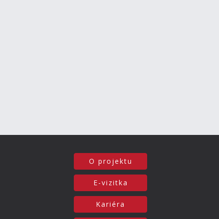
O projektu
E-vizitka
Kariéra