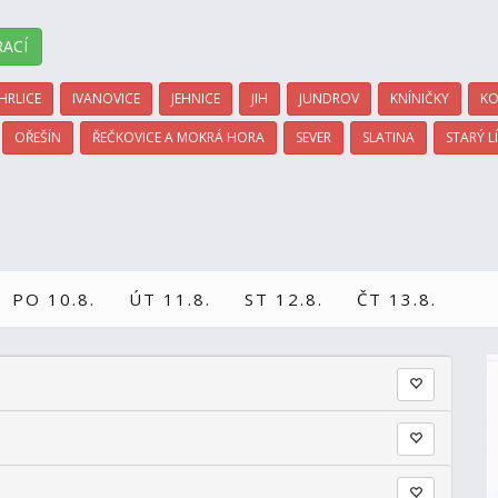
ACÍ
HRLICE
IVANOVICE
JEHNICE
JIH
JUNDROV
KNÍNIČKY
KO
OŘEŠÍN
ŘEČKOVICE A MOKRÁ HORA
SEVER
SLATINA
STARÝ L
PO 10.8.
ÚT 11.8.
ST 12.8.
ČT 13.8.