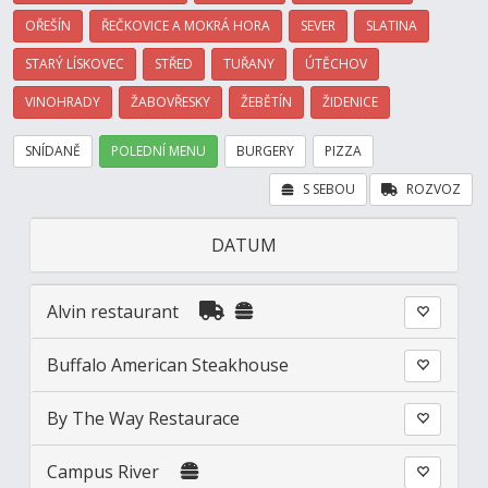
OŘEŠÍN
ŘEČKOVICE A MOKRÁ HORA
SEVER
SLATINA
STARÝ LÍSKOVEC
STŘED
TUŘANY
ÚTĚCHOV
VINOHRADY
ŽABOVŘESKY
ŽEBĚTÍN
ŽIDENICE
SNÍDANĚ
POLEDNÍ MENU
BURGERY
PIZZA
S SEBOU
ROZVOZ
DATUM
Alvin restaurant
Buffalo American Steakhouse
By The Way Restaurace
Campus River