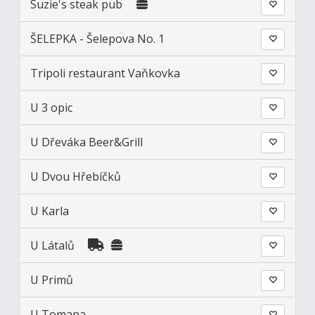
Suzie's steak pub
ŠELEPKA - Šelepova No. 1
Tripoli restaurant Vaňkovka
U 3 opic
U Dřeváka Beer&Grill
U Dvou Hřebíčků
U Karla
U Látalů
U Primů
U Tomana