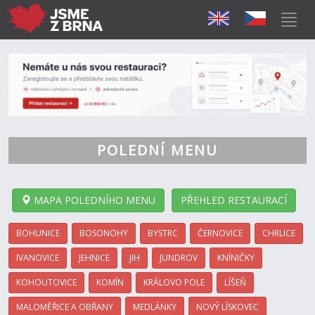
POLEDNÍ MENU
MAPA POLEDNÍHO MENU
PŘEHLED RESTAURACÍ
BOHUNICE
BOSONOHY
BYSTRC
ČERNOVICE
CHRLICE
IVANOVICE
JEHNICE
JIH
JUNDROV
KNÍNIČKY
KOHOUTOVICE
KOMÍN
KRÁLOVO POLE
LÍŠEŇ
MALOMĚŘICE A OBŘANY
MEDLÁNKY
NOVÝ LÍSKOVEC