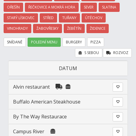
OŘEŠÍN
ŘEČKOVICE A MOKRÁ HORA
SEVER
SLATINA
STARÝ LÍSKOVEC
STŘED
TUŘANY
ÚTĚCHOV
VINOHRADY
ŽABOVŘESKY
ŽEBĚTÍN
ŽIDENICE
SNÍDANĚ
POLEDNÍ MENU
BURGERY
PIZZA
S SEBOU
ROZVOZ
DATUM
Alvin restaurant
Buffalo American Steakhouse
By The Way Restaurace
Campus River