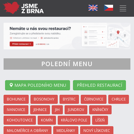
POLEDNÍ MENU
MAPA POLEDNÍHO MENU
PŘEHLED RESTAURACÍ
BOHUNICE
BOSONOHY
BYSTRC
ČERNOVICE
CHRLICE
IVANOVICE
JEHNICE
JIH
JUNDROV
KNÍNIČKY
KOHOUTOVICE
KOMÍN
KRÁLOVO POLE
LÍŠEŇ
MALOMĚŘICE A OBŘANY
MEDLÁNKY
NOVÝ LÍSKOVEC