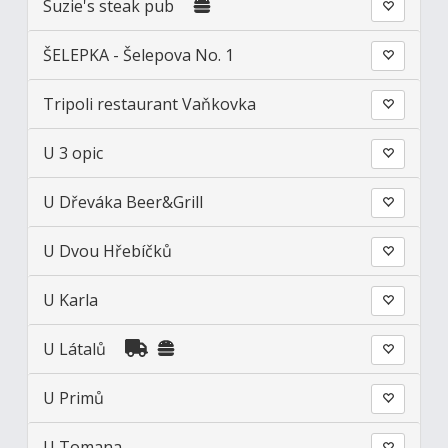
Suzie's steak pub
ŠELEPKA - Šelepova No. 1
Tripoli restaurant Vaňkovka
U 3 opic
U Dřeváka Beer&Grill
U Dvou Hřebíčků
U Karla
U Látalů
U Primů
U Tomana