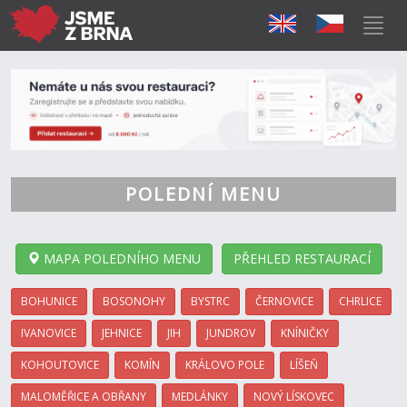
POLEDNÍ MENU
MAPA POLEDNÍHO MENU
PŘEHLED RESTAURACÍ
BOHUNICE
BOSONOHY
BYSTRC
ČERNOVICE
CHRLICE
IVANOVICE
JEHNICE
JIH
JUNDROV
KNÍNIČKY
KOHOUTOVICE
KOMÍN
KRÁLOVO POLE
LÍŠEŇ
MALOMĚŘICE A OBŘANY
MEDLÁNKY
NOVÝ LÍSKOVEC