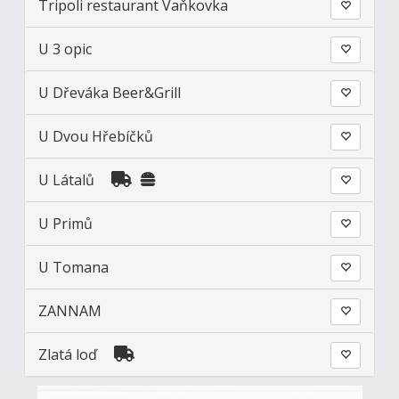
Tripoli restaurant Vaňkovka
U 3 opic
U Dřeváka Beer&Grill
U Dvou Hřebíčků
U Látalů
U Primů
U Tomana
ZANNAM
Zlatá loď