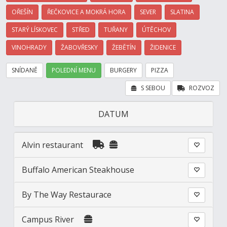
OŘEŠÍN
ŘEČKOVICE A MOKRÁ HORA
SEVER
SLATINA
STARÝ LÍSKOVEC
STŘED
TUŘANY
ÚTĚCHOV
VINOHRADY
ŽABOVŘESKY
ŽEBĚTÍN
ŽIDENICE
SNÍDANĚ
POLEDNÍ MENU
BURGERY
PIZZA
S SEBOU
ROZVOZ
DATUM
Alvin restaurant
Buffalo American Steakhouse
By The Way Restaurace
Campus River