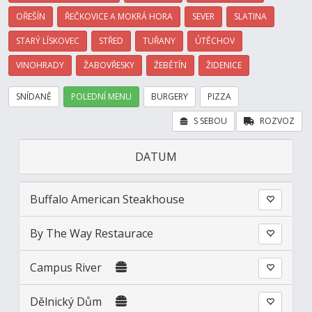
OŘEŠÍN
ŘEČKOVICE A MOKRÁ HORA
SEVER
SLATINA
STARÝ LÍSKOVEC
STŘED
TUŘANY
ÚTĚCHOV
VINOHRADY
ŽABOVŘESKY
ŽEBĚTÍN
ŽIDENICE
SNÍDANĚ
POLEDNÍ MENU
BURGERY
PIZZA
S SEBOU
ROZVOZ
DATUM
Buffalo American Steakhouse
By The Way Restaurace
Campus River
Dělnický Dům