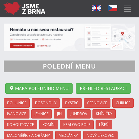
POLEDNÍ MENU
MAPA POLEDNÍHO MENU
PŘEHLED RESTAURACÍ
BOHUNICE
BOSONOHY
BYSTRC
ČERNOVICE
CHRLICE
IVANOVICE
JEHNICE
JIH
JUNDROV
KNÍNIČKY
KOHOUTOVICE
KOMÍN
KRÁLOVO POLE
LÍŠEŇ
MALOMĚŘICE A OBŘANY
MEDLÁNKY
NOVÝ LÍSKOVEC