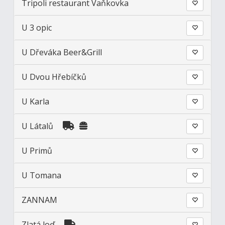
Tripoli restaurant Vaňkovka
U 3 opic
U Dřeváka Beer&Grill
U Dvou Hřebíčků
U Karla
U Látalů
U Primů
U Tomana
ZANNAM
Zlatá loď