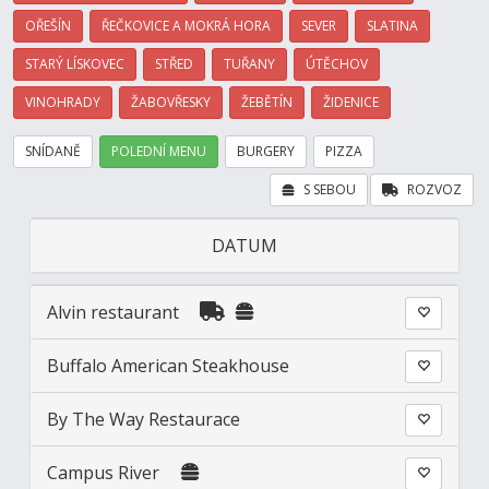
OŘEŠÍN
ŘEČKOVICE A MOKRÁ HORA
SEVER
SLATINA
STARÝ LÍSKOVEC
STŘED
TUŘANY
ÚTĚCHOV
VINOHRADY
ŽABOVŘESKY
ŽEBĚTÍN
ŽIDENICE
SNÍDANĚ
POLEDNÍ MENU
BURGERY
PIZZA
S SEBOU
ROZVOZ
DATUM
Alvin restaurant
Buffalo American Steakhouse
By The Way Restaurace
Campus River