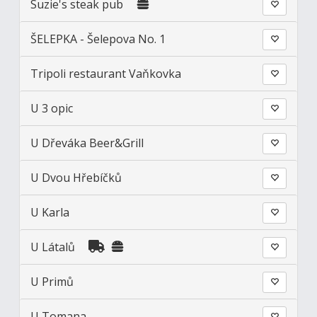
Suzie's steak pub
ŠELEPKA - Šelepova No. 1
Tripoli restaurant Vaňkovka
U 3 opic
U Dřeváka Beer&Grill
U Dvou Hřebíčků
U Karla
U Látalů
U Primů
U Tomana