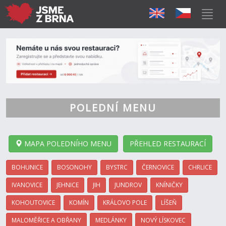
POLEDNÍ MENU
MAPA POLEDNÍHO MENU
PŘEHLED RESTAURACÍ
BOHUNICE
BOSONOHY
BYSTRC
ČERNOVICE
CHRLICE
IVANOVICE
JEHNICE
JIH
JUNDROV
KNÍNIČKY
KOHOUTOVICE
KOMÍN
KRÁLOVO POLE
LÍŠEŇ
MALOMĚŘICE A OBŘANY
MEDLÁNKY
NOVÝ LÍSKOVEC