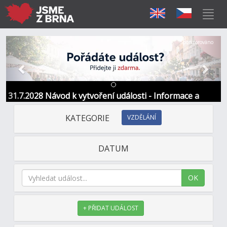
Předchozí
Další
Sponzorováno
31.7.2028 Návod k vytvoření události - Informace a
kontakt
KATEGORIE
VZDĚLÁNÍ
DATUM
OK
+ PŘIDAT UDÁLOST