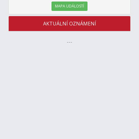
MAPA UDÁLOSTÍ
AKTUÁLNÍ OZNÁMENÍ
---