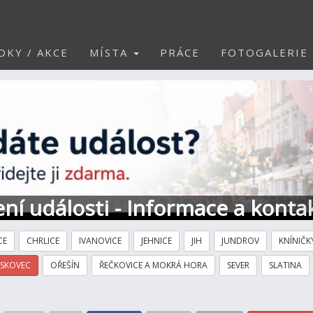
DKY / AKCE
MÍSTA
PRÁCE
FOTOGALERIE
S
ní události - Informace a konta
CE
CHRLICE
IVANOVICE
JEHNICE
JIH
JUNDROV
KNÍNIČK
ÍSKOVEC
OŘEŠÍN
ŘEČKOVICE A MOKRÁ HORA
SEVER
SLATINA