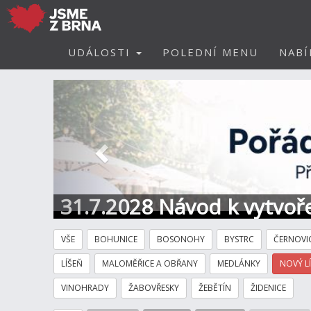
UDÁLOSTI
POLEDNÍ MENU
NABÍ
Předchozí
31.7.2028 Návod k vytvoře
VŠE
BOHUNICE
BOSONOHY
BYSTRC
ČERNOVI
LÍŠEŇ
MALOMĚŘICE A OBŘANY
MEDLÁNKY
NOVÝ L
VINOHRADY
ŽABOVŘESKY
ŽEBĚTÍN
ŽIDENICE