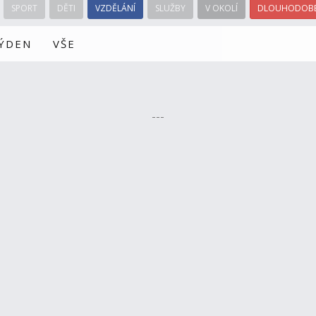
SPORT
DĚTI
VZDĚLÁNÍ
SLUŽBY
V OKOLÍ
DLOUHODOBÉ
TÝDEN
VŠE
---