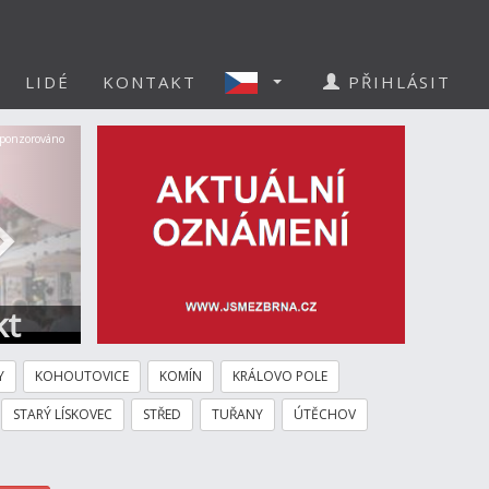
LIDÉ
KONTAKT
PŘIHLÁSIT
Další
ponzorováno
kt
Y
KOHOUTOVICE
KOMÍN
KRÁLOVO POLE
STARÝ LÍSKOVEC
STŘED
TUŘANY
ÚTĚCHOV