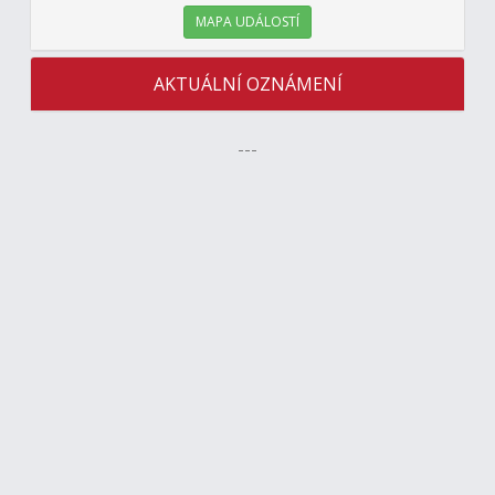
MAPA UDÁLOSTÍ
AKTUÁLNÍ OZNÁMENÍ
---