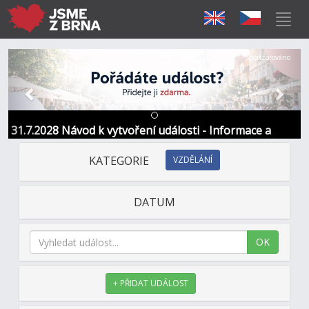
Předchozí
Další
Sponzorováno
31.7.2028 Návod k vytvoření události - Informace a
kontakt
KATEGORIE
VZDĚLÁNÍ
DATUM
OK
+ PŘIDAT UDÁLOST