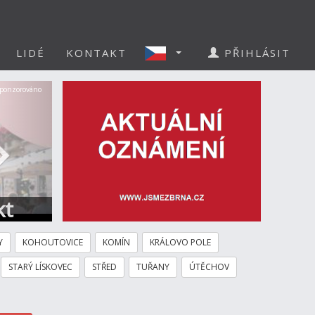
LIDÉ
KONTAKT
PŘIHLÁSIT
Další
ponzorováno
kt
Y
KOHOUTOVICE
KOMÍN
KRÁLOVO POLE
STARÝ LÍSKOVEC
STŘED
TUŘANY
ÚTĚCHOV