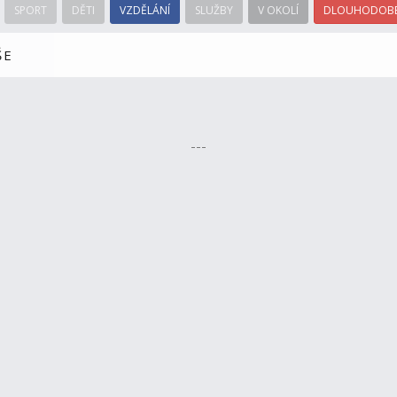
SPORT
DĚTI
VZDĚLÁNÍ
SLUŽBY
V OKOLÍ
DLOUHODOBÉ
ŠE
---