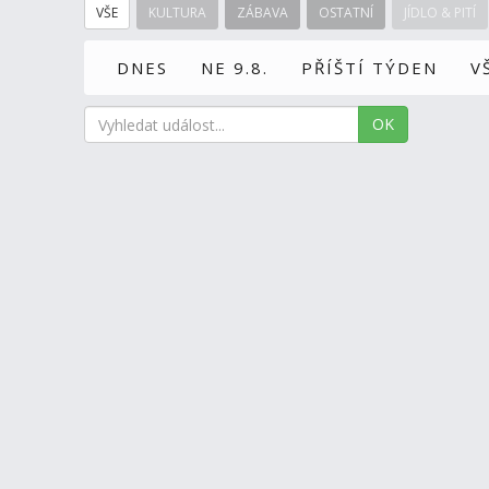
VŠE
KULTURA
ZÁBAVA
OSTATNÍ
JÍDLO & PITÍ
DNES
NE 9.8.
PŘÍŠTÍ TÝDEN
V
OK