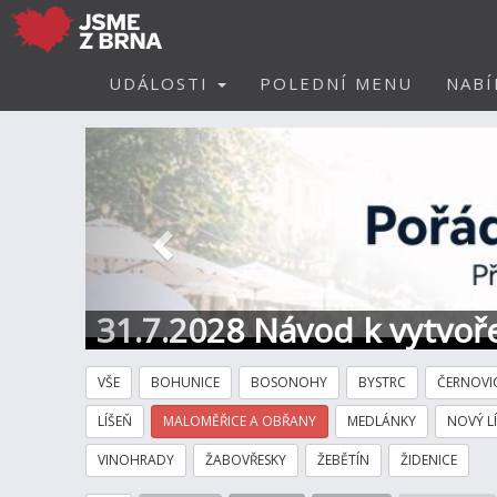
UDÁLOSTI
POLEDNÍ MENU
NABÍ
Předchozí
31.7.2028 Návod k vytvoře
VŠE
BOHUNICE
BOSONOHY
BYSTRC
ČERNOVI
LÍŠEŇ
MALOMĚŘICE A OBŘANY
MEDLÁNKY
NOVÝ L
VINOHRADY
ŽABOVŘESKY
ŽEBĚTÍN
ŽIDENICE