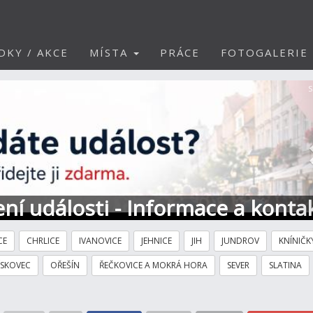
DKY / AKCE
MÍSTA
PRÁCE
FOTOGALERIE
S
ní události - Informace a konta
CE
CHRLICE
IVANOVICE
JEHNICE
JIH
JUNDROV
KNÍNIČK
ÍSKOVEC
OŘEŠÍN
ŘEČKOVICE A MOKRÁ HORA
SEVER
SLATINA