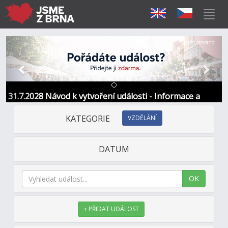
Předchozí
Další
Sponzorováno
31.7.2028 Návod k vytvoření události - Informace a
kontakt
KATEGORIE
VZDĚLÁNÍ
DATUM
OK
+ PŘIDAT UDÁLOST