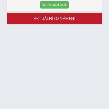
MAPA UDÁLOSTÍ
AKTUÁLNÍ OZNÁMENÍ
---