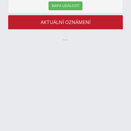
MAPA UDÁLOSTÍ
AKTUÁLNÍ OZNÁMENÍ
---