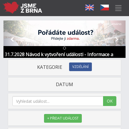
Předchozí
Další
Sponzorováno
31.7.2028 Návod k vytvoření události - Informace a
kontakt
KATEGORIE
VZDĚLÁNÍ
DATUM
OK
+ PŘIDAT UDÁLOST