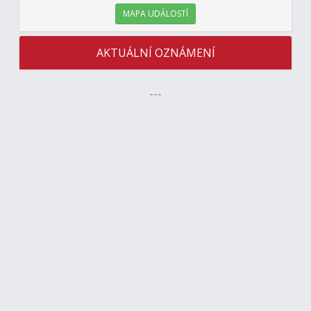
MAPA UDÁLOSTÍ
AKTUÁLNÍ OZNÁMENÍ
---