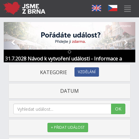
Předchozí
Další
Sponzorováno
31.7.2028 Návod k vytvoření události - Informace a
kontakt
KATEGORIE
VZDĚLÁNÍ
DATUM
OK
+ PŘIDAT UDÁLOST