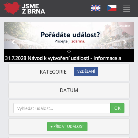
Předchozí
Další
Sponzorováno
31.7.2028 Návod k vytvoření události - Informace a
kontakt
KATEGORIE
VZDĚLÁNÍ
DATUM
OK
+ PŘIDAT UDÁLOST