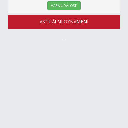
MAPA UDÁLOSTÍ
AKTUÁLNÍ OZNÁMENÍ
---